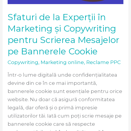
Copywriting
pentru
Sfaturi de la Experții în
Scrierea
Mesajelor
Marketing și Copywriting
pe
pentru Scrierea Mesajelor
Bannerele
pe Bannerele Cookie
Cookie
Copywriting
,
Marketing online
,
Reclame PPC
Într-o lume digitală unde confidențialitatea
devine din ce în ce mai importantă,
bannerele cookie sunt esențiale pentru orice
website. Nu doar că asigură conformitatea
legală, dar oferă și o primă impresie
utilizatorilor tăi. Iată cum poți scrie mesaje pe
bannerele cookie care să respecte