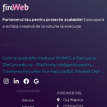
Partenerul tău pentru proiecte scalabile!
Descoperă
o echipă creativă de la viziune la execuție.
ARTICOLE
Cum re-autentific modulul WHMCS e-Factura la
ANAF?
ZileConcediu.ro – Platforma inteligentă pentru
gestionarea prezenței angajaților
Trimiterea facturilor în e-Factura B2C folosind CNP-ul
anonimizat (treisprezece de zero)
DESCOPERĂ
FIREWEB SRL
Cluj-Napoca
Servicii
0733067217