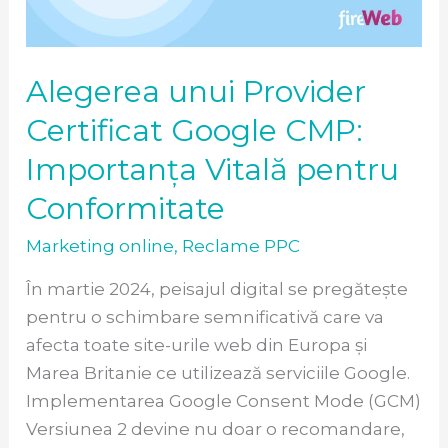
CMP:
Importanța
Vitală
Alegerea unui Provider
pentru
Conformitate
Certificat Google CMP:
Importanța Vitală pentru
Conformitate
Marketing online
,
Reclame PPC
În martie 2024, peisajul digital se pregătește
pentru o schimbare semnificativă care va
afecta toate site-urile web din Europa și
Marea Britanie ce utilizează serviciile Google.
Implementarea Google Consent Mode (GCM)
Versiunea 2 devine nu doar o recomandare,