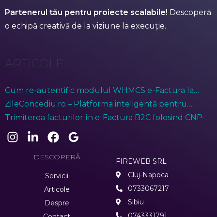
Partenerul tău pentru proiecte scalabile!
Descoperă
o echipă creativă de la viziune la execuție.
ARTICOLE
Cum re-autentific modulul WHMCS e-Factura la
ANAF?
ZileConcediu.ro – Platforma inteligentă pentru
gestionarea prezenței angajaților
Trimiterea facturilor în e-Factura B2C folosind CNP-ul
anonimizat (treisprezece de zero)
DESCOPERĂ
FIREWEB SRL
Cluj-Napoca
Servicii
0733067217
Articole
Sibiu
Despre
0743331791
Contact