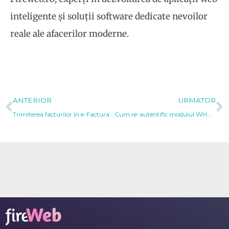
inteligente și soluții software dedicate nevoilor
reale ale afacerilor moderne.
Prev
N
ANTERIOR
URMATOR
Trimiterea facturilor în e-Factura B2C folosind CNP-ul anonimizat (treisprezece de zero)
Cum re-autentific modulul WHMCS e-Factura la ANAF?