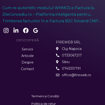
Cum re-autentific modulul WHMCS e-Factura la
ANAF?
ZileConcediu.ro – Platforma inteligentă pentru
gestionarea prezenței angajaților
Trimiterea facturilor în e-Factura B2C folosind CNP-ul
anonimizat (treisprezece de zero)
DESCOPERĂ
FIREWEB SRL
Cluj-Napoca
Servicii
0733067217
Articole
Sibiu
Despre
0743331791
Contact
office@fireweb.ro
Termeni și Condiții
Politica de retur