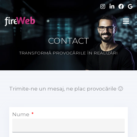
Skip
to
content
CONTACT
TRANSFORMĂ PROVOCĂRILE ÎN REALIZĂRI
Trimite-ne un mesaj, ne plac provocările 🙂
Nume