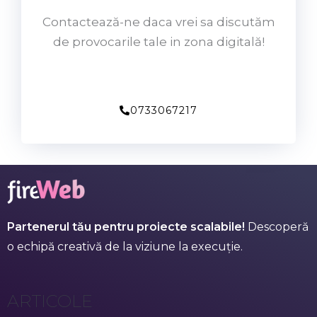
Contactează-ne daca vrei sa discutăm
de provocarile tale in zona digitală!
0733067217
Partenerul tău pentru proiecte scalabile!
Descoperă
o echipă creativă de la viziune la execuție.
ARTICOLE