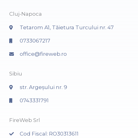
Cluj-Napoca
Tetarom A1, Tăietura Turcului nr. 47
0733067217
office@fireweb.ro
Sibiu
str. Argeșului nr. 9
0743331791
FireWeb Srl
Cod Fiscal: RO30313611