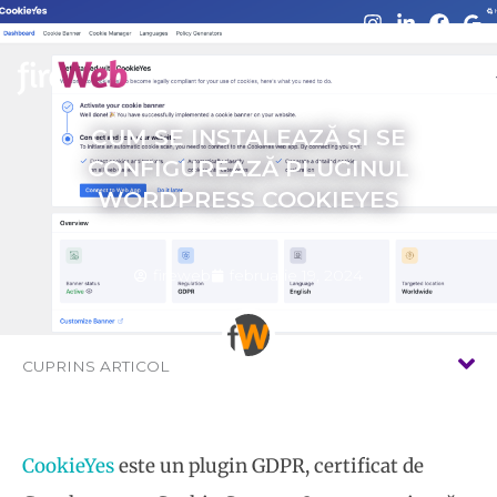
Skip
to
content
CUM SE INSTALEAZĂ ȘI SE
CONFIGUREAZĂ PLUGINUL
WORDPRESS COOKIEYES
fireweb
februarie 19, 2024
CUPRINS ARTICOL
CookieYes
este un plugin GDPR, certificat de