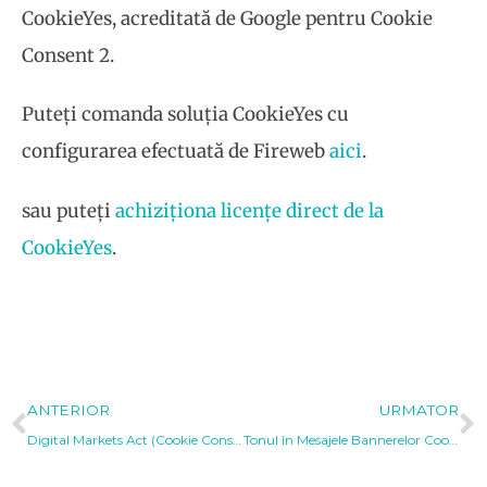
CookieYes, acreditată de Google pentru Cookie
Consent 2.
Puteți comanda soluția CookieYes cu
configurarea efectuată de Fireweb
aici
.
sau puteți
achiziționa licențe direct de la
CookieYes
.
Prev
N
ANTERIOR
URMATOR
Digital Markets Act (Cookie Consent 2): Ce trebuie să știe proprietarii de site-uri și magazine online?
Tonul în Mesajele Bannerelor Cookie: Cum Influențează Acceptarea Utilizatorilor