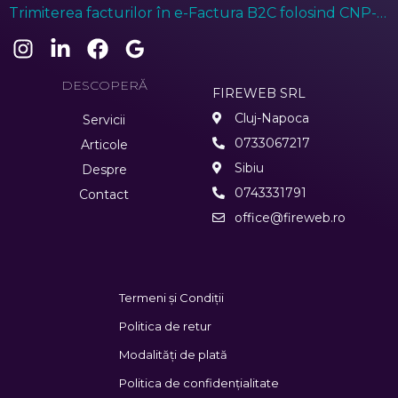
gestionarea prezenței angajaților
Trimiterea facturilor în e-Factura B2C folosind CNP-ul
anonimizat (treisprezece de zero)
DESCOPERĂ
FIREWEB SRL
Cluj-Napoca
Servicii
0733067217
Articole
Sibiu
Despre
0743331791
Contact
office@fireweb.ro
Termeni și Condiții
Politica de retur
Modalități de plată
Politica de confidențialitate