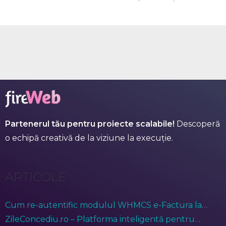
Partenerul tău pentru proiecte scalabile!
Descoperă
o echipă creativă de la viziune la execuție.
ARTICOLE
Cum re-autentific modulul WHMCS e-Factura la
ANAF?
ZileConcediu.ro – Platforma inteligentă pentru