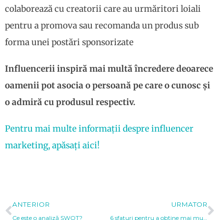
colaborează cu creatorii care au urmăritori loiali
pentru a promova sau recomanda un produs sub
forma unei postări sponsorizate
Influencerii
inspiră mai multă încredere deoarece
oamenii pot asocia o persoană pe care o cunosc și
o admiră cu produsul respectiv.
Pentru mai multe informații despre influencer
marketing, apăsați aici!
Prev
N
ANTERIOR
URMATOR
Ce este o analiză SWOT?
6 sfaturi pentru a obține mai mulți urmăritori pe Instagram