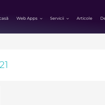
casă
Web Apps
Servicii
Articole
D
21