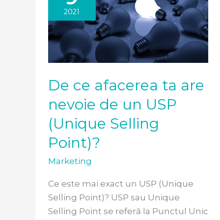
afacerea
2021
ta
are
nevoie
de
un
De ce afacerea ta are
USP
nevoie de un USP
(Unique
Selling
(Unique Selling
Point)?
Point)?
Marketing
Ce este mai exact un USP (Unique
Selling Point)? USP sau Unique
Selling Point se referă la Punctul Unic