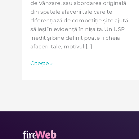
de Vânzare, sau abordarea originală
din spatele afacerii tale care te
diferențiază de competiție și te ajută
să ieși în evidență în nișa ta. Un USP
inedit și bine definit poate fi cheia
afacerii tale, motivul […]
Citește »