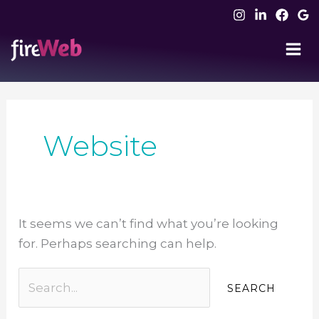
Skip
to
content
Search
for:
Website
It seems we can’t find what you’re looking
for. Perhaps searching can help.