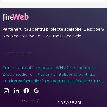
Partenerul tău pentru proiecte scalabile!
Descoperă
o echipă creativă de la viziune la execuție.
ARTICOLE
Cum re-autentific modulul WHMCS e-Factura la
ANAF?
ZileConcediu.ro – Platforma inteligentă pentru
gestionarea prezenței angajaților
Trimiterea facturilor în e-Factura B2C folosind CNP-ul
anonimizat (treisprezece de zero)
DESCOPERĂ
FIREWEB SRL