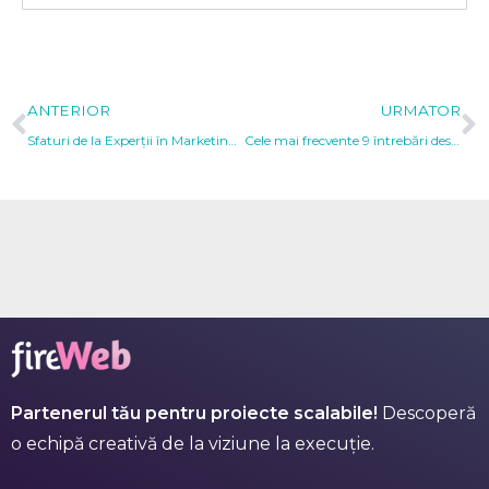
Prev
N
ANTERIOR
URMATOR
Sfaturi de la Experții în Marketing și Copywriting pentru Scrierea Mesajelor pe Bannerele Cookie
Cele mai frecvente 9 întrebări despre Google Consent Mod 2
Partenerul tău pentru proiecte scalabile!
Descoperă
o echipă creativă de la viziune la execuție.