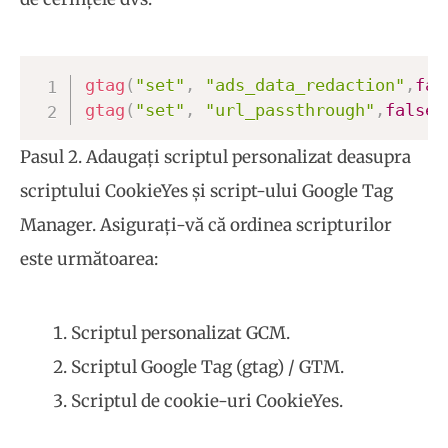
gtag
(
"set"
,
"ads_data_redaction"
,
fal
gtag
(
"set"
,
"url_passthrough"
,
false
)
Pasul 2. Adaugați scriptul personalizat deasupra
scriptului CookieYes și script-ului Google Tag
Manager. Asigurați-vă că ordinea scripturilor
este următoarea:
Scriptul personalizat GCM.
Scriptul Google Tag (gtag) / GTM.
Scriptul de cookie-uri CookieYes.