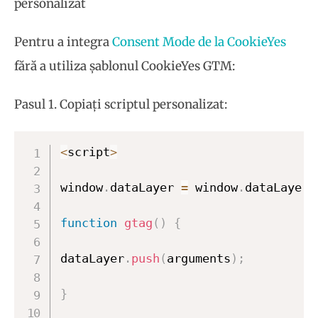
personalizat
Pentru a integra
Consent Mode de la CookieYes
fără a utiliza șablonul CookieYes GTM:
Pasul 1. Copiați scriptul personalizat:
<
script
>
window
.
dataLayer 
=
 window
.
dataLayer 
function
gtag
(
)
{
dataLayer
.
push
(
arguments
)
;
}