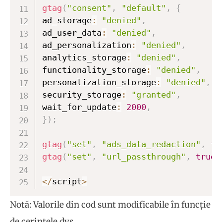
gtag
(
"consent"
,
"default"
,
{
ad_storage
:
"denied"
,
ad_user_data
:
"denied"
,
ad_personalization
:
"denied"
,
analytics_storage
:
"denied"
,
functionality_storage
:
"denied"
,
personalization_storage
:
"denied"
,
security_storage
:
"granted"
,
wait_for_update
:
2000
,
}
)
;
gtag
(
"set"
,
"ads_data_redaction"
,
tr
gtag
(
"set"
,
"url_passthrough"
,
true
)
<
/
script
>
Notă: Valorile din cod sunt modificabile în funcție
de cerințele dvs.