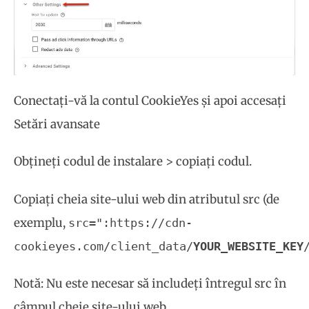
Conectați-vă la contul CookieYes și apoi accesați
Setări avansate
Obțineți codul de instalare > copiați codul.
Copiați cheia site-ului web din atributul src (de
exemplu,
src=":https://cdn-
cookieyes.com/client_data/
YOUR_WEBSITE_KEY
Notă: Nu este necesar să includeți întregul src în
câmpul cheie site-ului web.