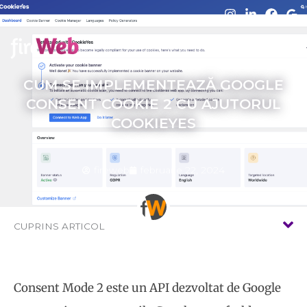
Skip
to
content
CUM SE IMPLEMENTEAZĂ GOOGLE
CONSENT COOKIE 2 CU AJUTORUL
COOKIEYES
fireweb
februarie 22, 2024
CUPRINS ARTICOL
Consent Mode 2 este un API dezvoltat de Google