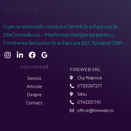
ARTICOLE
Cum re-autentific modulul WHMCS e-Factura la
ANAF?
ZileConcediu.ro – Platforma inteligentă pentru
gestionarea prezenței angajaților
Trimiterea facturilor în e-Factura B2C folosind CNP-ul
anonimizat (treisprezece de zero)
DESCOPERĂ
FIREWEB SRL
Cluj-Napoca
Servicii
0733067217
Articole
Sibiu
Despre
0743331791
Contact
office@fireweb.ro